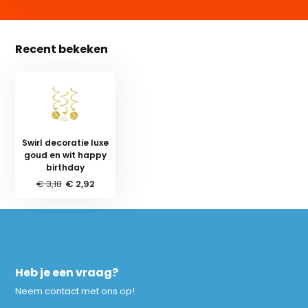
Recent bekeken
Swirl decoratie luxe
goud en wit happy
birthday
€ 3,18
€ 2,92
Heb je een vraag?
Neem contact met ons op!