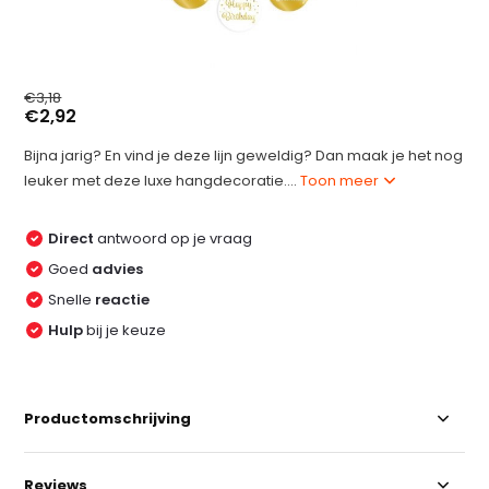
€3,18
€2,92
Bijna jarig? En vind je deze lijn geweldig? Dan maak je het nog
leuker met deze luxe hangdecoratie....
Toon meer
Direct
antwoord op je vraag
Goed
advies
Snelle
reactie
Hulp
bij je keuze
Productomschrijving
Reviews