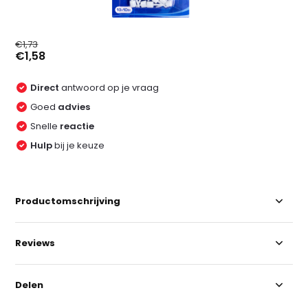
€1,73
€1,58
Direct
antwoord op je vraag
Goed
advies
Snelle
reactie
Hulp
bij je keuze
Productomschrijving
Reviews
Delen