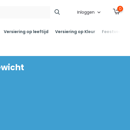
0
Inloggen
Versiering op leeftijd
Versiering op Kleur
Feestversier
ewicht