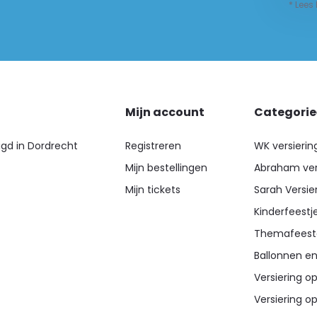
* Lees
Mijn account
Categori
igd in Dordrecht
Registreren
WK versierin
Mijn bestellingen
Abraham ver
Mijn tickets
Sarah Versie
Kinderfeestj
Themafeest
Ballonnen en
Versiering op
Versiering op