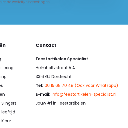
 hier de wettelijke beperkingen
eën
Contact
g
Feestartikelen Specialist
siering
Helmholtzstraat 5 A
ring
3316 GJ Dordrecht
es
Tel:
06 15 68 70 48 (Ook voor Whatsapp)
en
E-mail:
info@feestartikelen-specialist.nl
 Slingers
Jouw #1 in Feestartikelen
 leeftijd
 Kleur