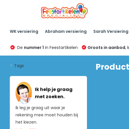
WK versiering
Abraham versiering
Sarah Versiering
De
nummer 1
in Feestartikelen
Groots in aanbod
, 
Product
Tags
Ik help je graag
met zoeken.
Ik leg je graag uit waar je
rekening mee moet houden bij
het kiezen.