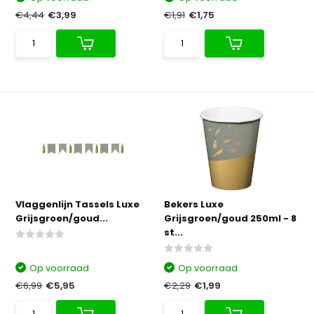
€4,44
€3,99
€1,91
€1,75
Vlaggenlijn Tassels Luxe
Bekers Luxe
Grijsgroen/goud...
Grijsgroen/goud 250ml - 8
st...
Op voorraad
Op voorraad
€6,99
€5,95
€2,29
€1,99