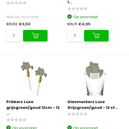
1...
Niet op voorraad
Op voorraad
€5,52
€3,50
€6,71
€4,95
Prikkers Luxe
Glasmarkers Luxe
grijsgroen/goud 12cm - 12
Grijsgroen/goud - 12 st...
...
Op voorraad
Op voorraad