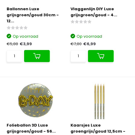
Ballonnen Luxe
Vlaggenlijn DIY Luxe
grijsgroen/goud 30cm -
grijsgroen/goud - 4...
12...
Op voorraad
Op voorraad
€5,88
€3,99
€7,80
€6,99
Folieballon 3D Luxe
Kaarsjes Luxe
grijsgroen/goud - 56...
groengrijs/goud 12,5cm -