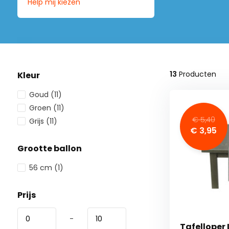
Help mij kiezen
13
Producten
Kleur
Goud
(11)
Groen
(11)
€ 5,40
Grijs
(11)
€ 3,95
Grootte ballon
56 cm
(1)
Prijs
-
Tafelloper 