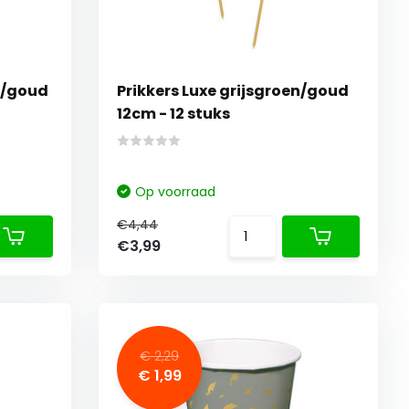
s/goud
Prikkers Luxe grijsgroen/goud
12cm - 12 stuks
Op voorraad
€4,44
€3,99
€ 2,29
€ 1,99