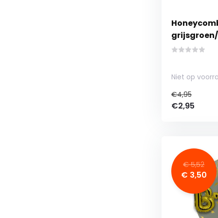
Honeycomb
grijsgroen
Niet op voorr
€4,95
€2,95
€ 5,52
€ 3,50