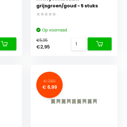
grijsgroen/goud - 5 stuks
Op voorraad
€5,95
€2,95
€ 7,80
€ 6,99