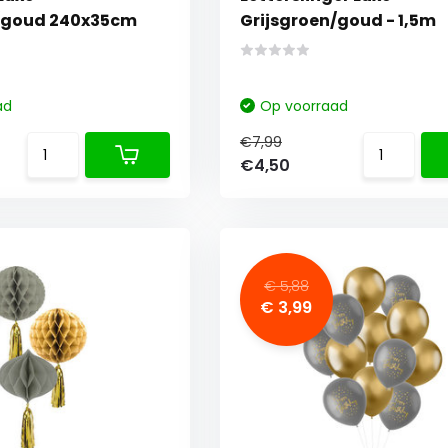
n/goud 240x35cm
Grijsgroen/goud - 1,5m
ad
Op voorraad
€7,99
€4,50
€ 5,88
€ 3,99