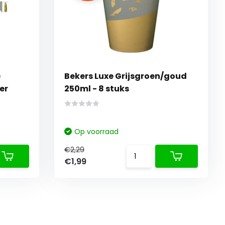
e
Bekers Luxe Grijsgroen/goud
er
250ml - 8 stuks
Op voorraad
€2,29
€1,99