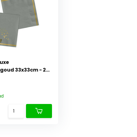
Luxe
/goud 33x33cm - 20
ad