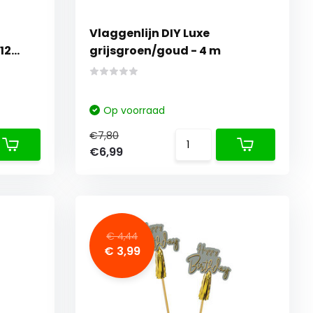
Vlaggenlijn DIY Luxe
12
grijsgroen/goud - 4 m
Op voorraad
€7,80
€6,99
€ 4,44
€ 3,99