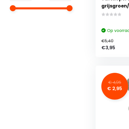
grijsgroe
Op voorra
€5,40
€3,95
€ 4,95
€ 2,95