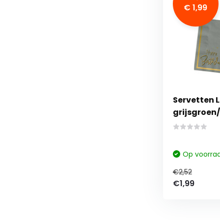
€ 1,99
Servetten 
grijsgroen
stuks
Op voorra
€2,52
€1,99