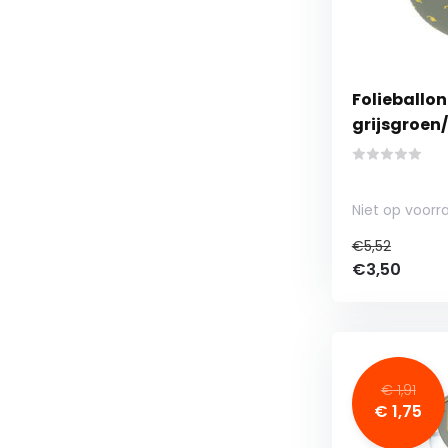
Folieballon
grijsgroen
Niet op voorr
€5,52
€3,50
€ 1,91
€ 1,75