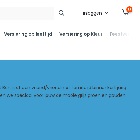
0
Inloggen
Versiering op leeftijd
Versiering op Kleur
Feestversier
 Ben jij of een vriend/vriendin of familielid binnenkort jarig
bben we speciaal voor jouw de mooie grijs groen en gouden