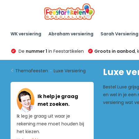
WK versiering
Abraham versiering
Sarah Versiering
De
nummer 1
in Feestartikelen
Groots in aanbod
, 
Luxe ve
Themafeesten
-
Luxe Versiering
Bestel Luxe grijs
en wel in je een
Ik help je graag
versiering wat v
met zoeken.
Ik leg je graag uit waar je
rekening mee moet houden bij
het kiezen.