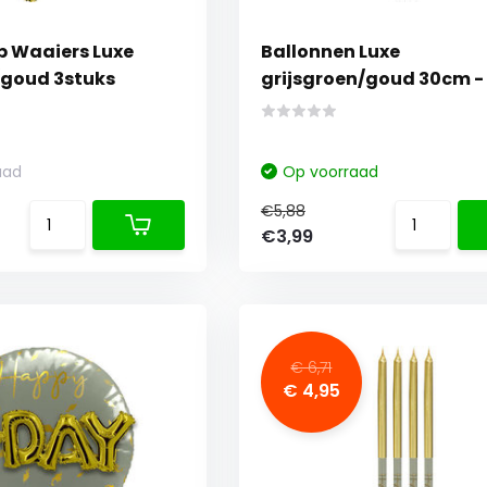
 Waaiers Luxe
Ballonnen Luxe
/goud 3stuks
grijsgroen/goud 30cm - 
stuks
aad
Op voorraad
€5,88
€3,99
€ 6,71
€ 4,95