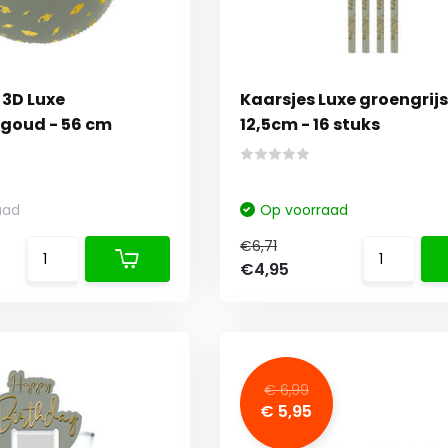
 3D Luxe
Kaarsjes Luxe groengrij
/goud - 56 cm
12,5cm - 16 stuks
aad
Op voorraad
€6,71
€4,95
€ 6,99
€ 5,95