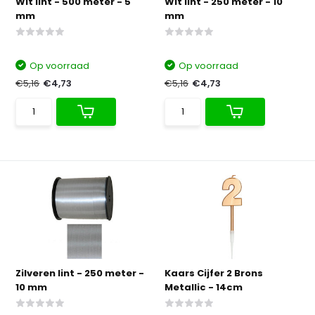
Wit lint - 500 meter - 5
Wit lint - 250 meter - 10
mm
mm
Op voorraad
Op voorraad
€5,16
€4,73
€5,16
€4,73
Zilveren lint - 250 meter -
Kaars Cijfer 2 Brons
10 mm
Metallic - 14cm