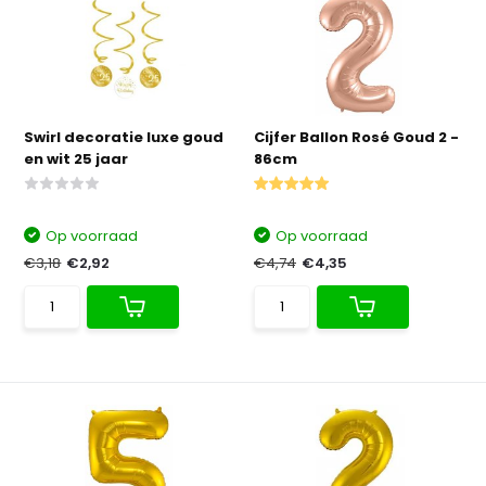
Swirl decoratie luxe goud
Cijfer Ballon Rosé Goud 2 -
en wit 25 jaar
86cm
Op voorraad
Op voorraad
€3,18
€2,92
€4,74
€4,35