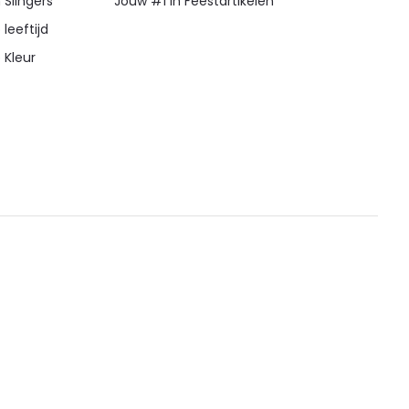
 Slingers
Jouw #1 in Feestartikelen
 leeftijd
 Kleur