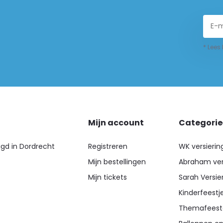
* Lees
Mijn account
Categori
igd in Dordrecht
Registreren
WK versierin
Mijn bestellingen
Abraham ver
Mijn tickets
Sarah Versie
Kinderfeestj
Themafeest