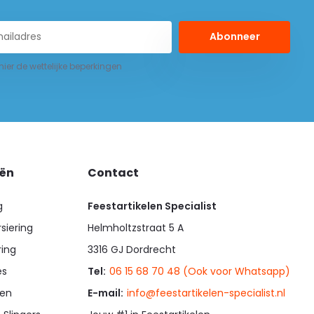
Abonneer
 hier de wettelijke beperkingen
eën
Contact
g
Feestartikelen Specialist
siering
Helmholtzstraat 5 A
ring
3316 GJ Dordrecht
es
Tel:
06 15 68 70 48 (Ook voor Whatsapp)
en
E-mail:
info@feestartikelen-specialist.nl