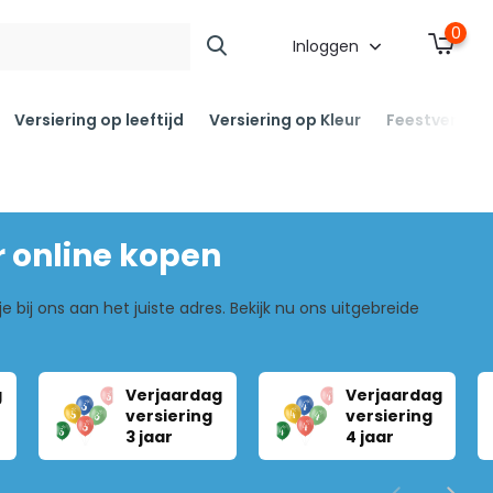
0
Inloggen
Versiering op leeftijd
Versiering op Kleur
Feestversier
r online kopen
e bij ons aan het juiste adres. Bekijk nu ons uitgebreide
g
Verjaardag
Verjaardag
versiering
versiering
3 jaar
4 jaar