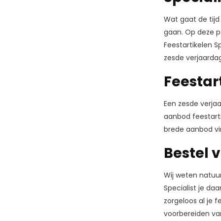
Wat gaat de tijd
gaan. Op deze pa
Feestartikelen S
zesde verjaardag
Feestar
Een zesde verjaa
aanbod feestarti
brede aanbod vin
Bestel 
Wij weten natuur
Specialist je da
zorgeloos al je 
voorbereiden van