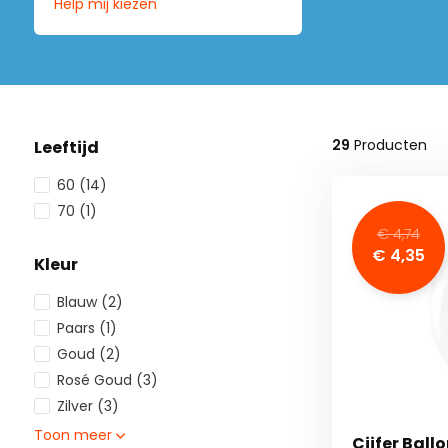
Help mij kiezen
29
Producten
Leeftijd
60
(14)
70
(1)
€ 4,74
€ 4,35
Kleur
Blauw
(2)
Paars
(1)
Goud
(2)
Rosé Goud
(3)
Zilver
(3)
Toon meer
Cijfer Ball