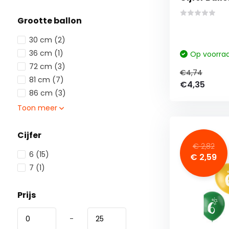
Grootte ballon
30 cm
(2)
36 cm
(1)
Op voorra
72 cm
(3)
€4,74
81 cm
(7)
€4,35
86 cm
(3)
Toon meer
Cijfer
€ 2,82
6
(15)
€ 2,59
7
(1)
Prijs
-