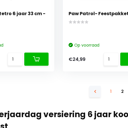
etro 6 jaar 33 cm -
Paw Patrol- Feestpakke
ad
Op voorraad
€24,99
1
2
rjaardag versiering 6 jaar koop
st