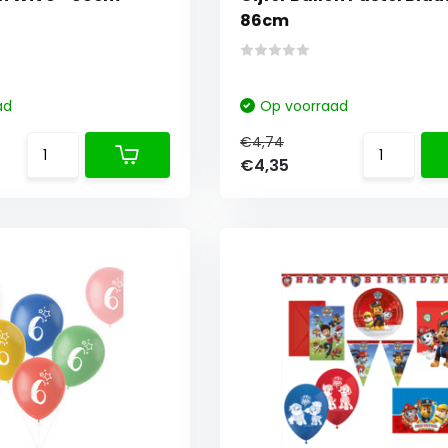
86cm
ad
Op voorraad
€4,74
€4,35