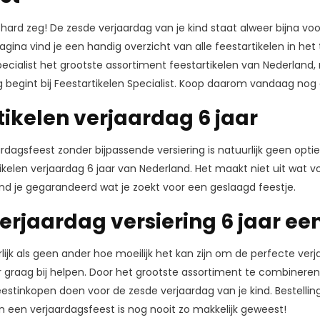
 hard zeg! De zesde verjaardag van je kind staat alweer bijna voor
gina vind je een handig overzicht van alle feestartikelen in h
pecialist het grootste assortiment feestartikelen van Nederland,
 begint bij Feestartikelen Specialist. Koop daarom vandaag nog 
tikelen verjaardag 6 jaar
rdagsfeest zonder bijpassende versiering is natuurlijk geen optie
kelen verjaardag 6 jaar van Nederland. Het maakt niet uit wat vo
d je gegarandeerd wat je zoekt voor een geslaagd feestje.
verjaardag versiering 6 jaar ee
lijk als geen ander hoe moeilijk het kan zijn om de perfecte ver
ar graag bij helpen. Door het grootste assortiment te combineren m
feestinkopen doen voor de zesde verjaardag van je kind. Bestell
 een verjaardagsfeest is nog nooit zo makkelijk geweest!