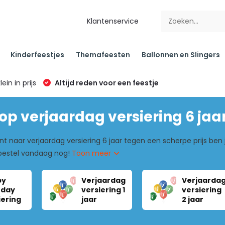
Klantenservice
Kinderfeestjes
Themafeesten
Ballonnen en Slingers
klein in prijs
Altijd reden voor een feestje
p verjaardag versiering 6 jaa
nt naar verjaardag versiering 6 jaar tegen een scherpe prijs ben j
bestel vandaag nog!
Toon meer
py
Verjaardag
Verjaarda
hday
versiering 1
versiering
iering
jaar
2 jaar