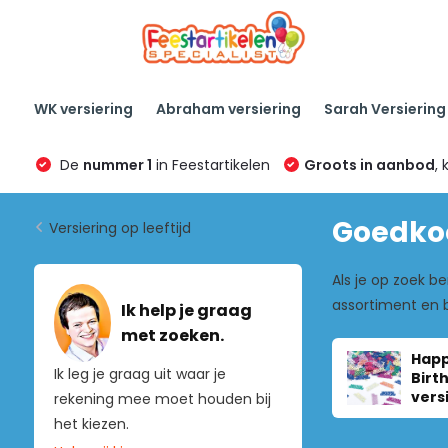
WK versiering
Abraham versiering
Sarah Versiering
De
nummer 1
in Feestartikelen
Groots in aanbod
, 
Goedkoo
Versiering op leeftijd
Als je op zoek be
assortiment en 
Ik help je graag
met zoeken.
Hap
Ik leg je graag uit waar je
Birt
vers
rekening mee moet houden bij
het kiezen.