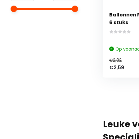
Ballonnen R
6 stuks
Op voorra
€2,82
€2,59
Leuke ve
Speciali