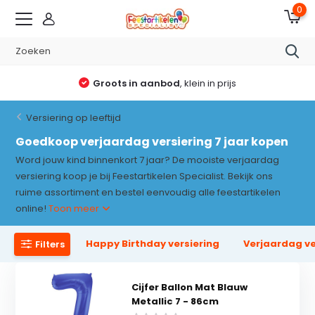
0
 in aanbod
, klein in prijs
Altijd rede
Versiering op leeftijd
Goedkoop verjaardag versiering 7 jaar kopen
Word jouw kind binnenkort 7 jaar? De mooiste verjaardag
versiering koop je bij Feestartikelen Specialist. Bekijk ons
ruime assortiment en bestel eenvoudig alle feestartikelen
online!
Toon meer
Happy Birthday versiering
Verjaardag ver
Filters
Cijfer Ballon Mat Blauw
Metallic 7 - 86cm