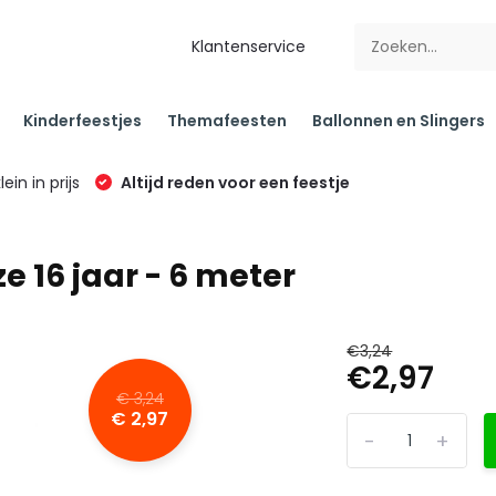
Klantenservice
Kinderfeestjes
Themafeesten
Ballonnen en Slingers
klein in prijs
Altijd reden voor een feestje
e 16 jaar - 6 meter
€3,24
€2,97
€ 3,24
€ 2,97
-
+