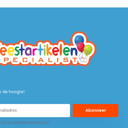
 op de hoogte!
Abonneer
 hier de wettelijke beperkingen