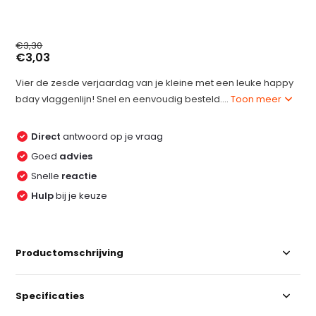
€3,30
€3,03
Vier de zesde verjaardag van je kleine met een leuke happy
bday vlaggenlijn! Snel en eenvoudig besteld....
Toon meer
Direct
antwoord op je vraag
Goed
advies
Snelle
reactie
Hulp
bij je keuze
Productomschrijving
Specificaties