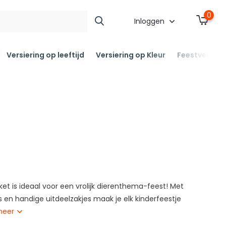
0
Inloggen
Versiering op leeftijd
Versiering op Kleur
Feestversier
et is ideaal voor een vrolijk dierenthema-feest! Met
es en handige uitdeelzakjes maak je elk kinderfeestje
meer