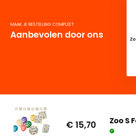
stuks
€ 16,99
€ 2,75
MAAK JE BESTELLING COMPLEET
Aanbevolen door ons
Zo
Zoo S 
€ 15,70