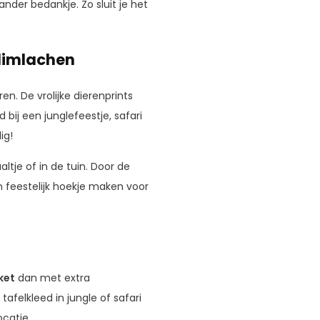
ander bedankje. Zo sluit je het
glimlachen
ren. De vrolijke dierenprints
ij een junglefeestje, safari
ig!
altje of in de tuin. Door de
n feestelijk hoekje maken voor
ket
dan met extra
afelkleed in jungle of safari
ocatie.