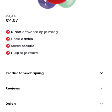
€4,44
€4,07
Direct
antwoord op je vraag
Goed
advies
Snelle
reactie
Hulp
bij je keuze
Productomschrijving
Reviews
Delen