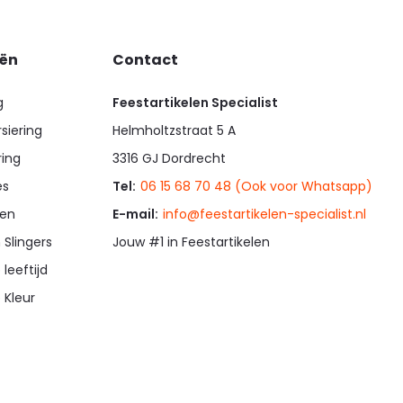
eën
Contact
g
Feestartikelen Specialist
siering
Helmholtzstraat 5 A
ring
3316 GJ Dordrecht
es
Tel:
06 15 68 70 48 (Ook voor Whatsapp)
en
E-mail:
info@feestartikelen-specialist.nl
 Slingers
Jouw #1 in Feestartikelen
 leeftijd
 Kleur