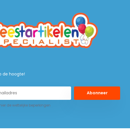
 op de hoogte!
Abonneer
 hier de wettelijke beperkingen