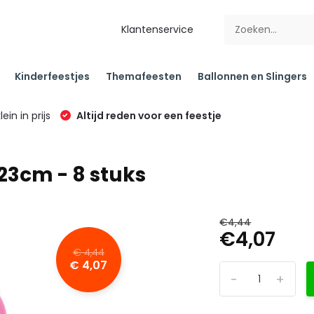
Klantenservice
Kinderfeestjes
Themafeesten
Ballonnen en Slingers
klein in prijs
Altijd reden voor een feestje
 23cm - 8 stuks
€4,44
€4,07
€ 4,44
€ 4,07
-
+