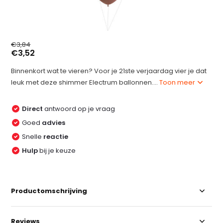
€3,84
€3,52
Binnenkort wat te vieren? Voor je 21ste verjaardag vier je dat
leuk met deze shimmer Electrum ballonnen....
Toon meer
Direct
antwoord op je vraag
Goed
advies
Snelle
reactie
Hulp
bij je keuze
Productomschrijving
Reviews