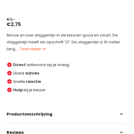
€3,-
€2,75
Mooie en luxe vlaggenlijn in de kleuren goud en zwart. De
vlaggenlijn heeft als opschrift '21'. De vlaggenlijn is 10 meter
lang....
Toon meer
Direct
antwoord op je vraag
Goed
advies
Snelle
reactie
Hulp
bij je keuze
Productomschrijving
Reviews