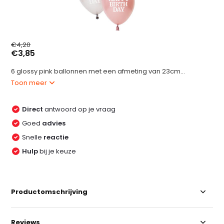
€4,20
€3,85
6 glossy pink ballonnen met een afmeting van 23cm...
Toon meer
Direct
antwoord op je vraag
Goed
advies
Snelle
reactie
Hulp
bij je keuze
Productomschrijving
Reviews