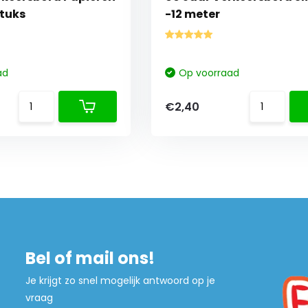
stuks
-12 meter
ad
Op voorraad
€2,40
Bel of mail ons!
Je krijgt zo snel mogelijk antwoord op je
vraag