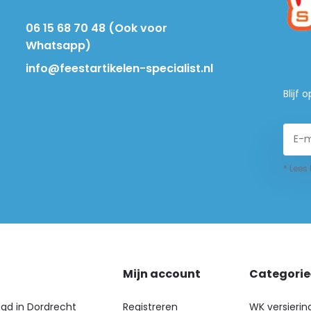
06 15 68 70 48 (Ook voor
Whatsapp)
info@feestartikelen-specialist.nl
Blijf
* Lees
Mijn account
Categori
igd in Dordrecht
Registreren
WK versierin