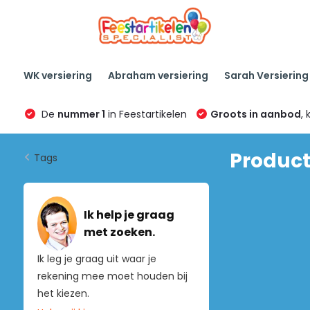
WK versiering
Abraham versiering
Sarah Versiering
De
nummer 1
in Feestartikelen
Groots in aanbod
, 
Product
Tags
Ik help je graag
met zoeken.
Ik leg je graag uit waar je
rekening mee moet houden bij
het kiezen.