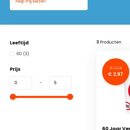
Help mij kiezen
3
Producten
Leeftijd
60
(3)
€ 3,24
Prijs
€ 2,97
-
60 Jaar Ve