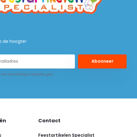
 op de hoogte!
Abonneer
 hier de wettelijke beperkingen
eën
Contact
g
Feestartikelen Specialist