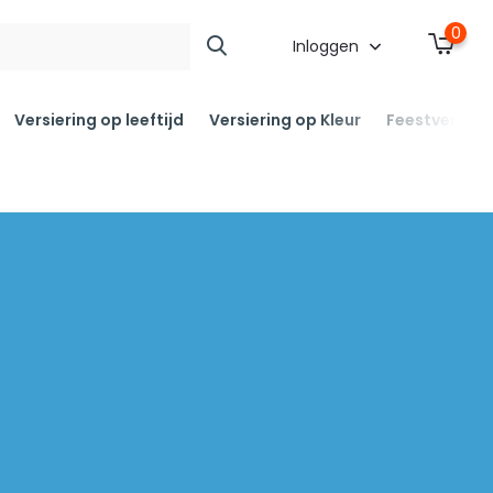
0
Inloggen
Versiering op leeftijd
Versiering op Kleur
Feestversier