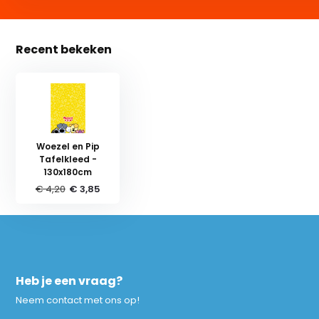
Recent bekeken
Woezel en Pip
Tafelkleed -
130x180cm
€ 4,20
€ 3,85
Heb je een vraag?
Neem contact met ons op!