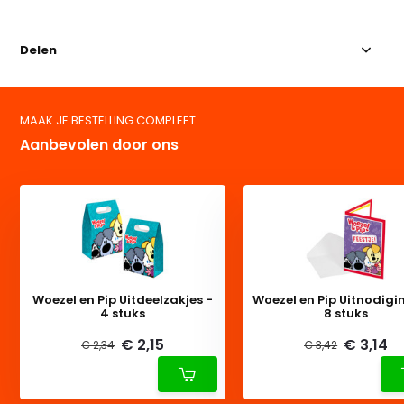
Delen
MAAK JE BESTELLING COMPLEET
Aanbevolen door ons
Woezel en Pip Uitdeelzakjes -
Woezel en Pip Uitnodigi
4 stuks
8 stuks
€ 2,15
€ 3,14
€ 2,34
€ 3,42