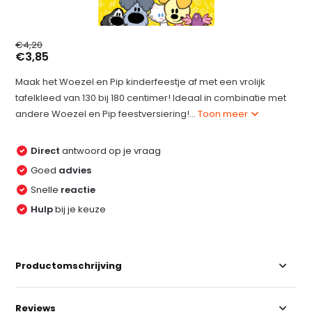
€4,20
€3,85
Maak het Woezel en Pip kinderfeestje af met een vrolijk
tafelkleed van 130 bij 180 centimer! Ideaal in combinatie met
andere Woezel en Pip feestversiering!...
Toon meer
Direct
antwoord op je vraag
Goed
advies
Snelle
reactie
Hulp
bij je keuze
Productomschrijving
Reviews