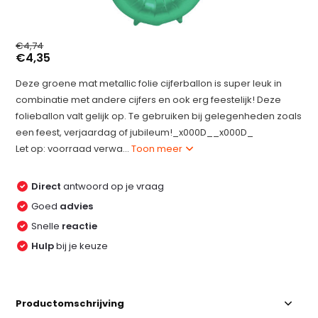
€4,74
€4,35
Deze groene mat metallic folie cijferballon is super leuk in
combinatie met andere cijfers en ook erg feestelijk! Deze
folieballon valt gelijk op. Te gebruiken bij gelegenheden zoals
een feest, verjaardag of jubileum!_x000D__x000D_
Let op: voorraad verwa...
Toon meer
Direct
antwoord op je vraag
Goed
advies
Snelle
reactie
Hulp
bij je keuze
Productomschrijving