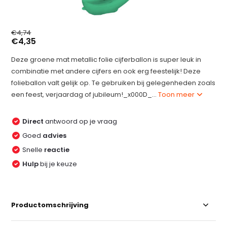
€4,74
€4,35
Deze groene mat metallic folie cijferballon is super leuk in
combinatie met andere cijfers en ook erg feestelijk! Deze
folieballon valt gelijk op. Te gebruiken bij gelegenheden zoals
een feest, verjaardag of jubileum!_x000D_...
Toon meer
Direct
antwoord op je vraag
Goed
advies
Snelle
reactie
Hulp
bij je keuze
Productomschrijving